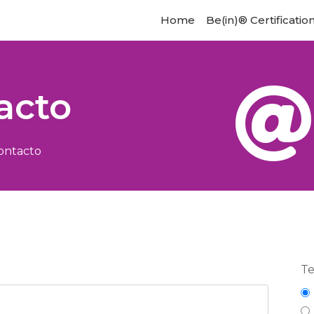
Home
Be(in)® Certificatio
acto
ontacto
T