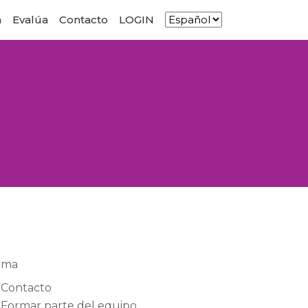
n
Evalúa
Contacto
LOGIN
ema
Contacto
Formar parte del equipo